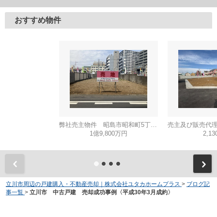
おすすめ物件
弊社売主物件 昭島市昭和町5丁目 売地 【全1区画】
1億9,800万円
2,1
立川市周辺の戸建購入・不動産売却｜株式会社ユタカホームプラス
>
ブログ記
事一覧
>
立川市 中古戸建 売却成功事例〈平成30年3月成約〉