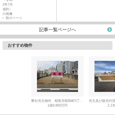
＜ 前のページ
記事一覧ページへ
おすすめ物件
弊社売主物件 昭島市昭和町5丁目 売地 【全1区画】
1億9,800万円
2,1