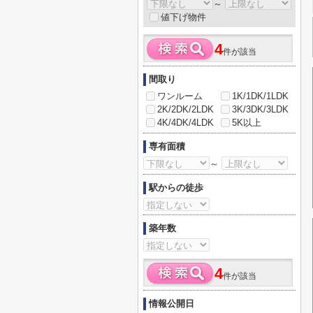
～
値下げ物件
4
件が該当
間取り
ワンルーム
1K/1DK/1LDK
2K/2DK/2LDK
3K/3DK/3LDK
4K/4DK/4LDK
5K以上
専有面積
～
駅からの徒歩
築年数
4
件が該当
情報公開日