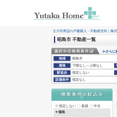
立川市周辺の戸建購入・不動産売却｜株
昭島市 不動産一覧
≫さらに
地域
昭島市
価格
下限なし～上限なし
駅徒歩
指定しない
設備条件
指定なし
指定しない
新築
中古
▼価格