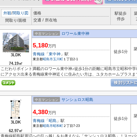
外観
/
間取り図
価格
駅徒歩
停歩
交通 / 所在地
間取り/面積
ロワール東中神
中古マンション
5,180
万円
築
徒歩1分
青梅線
「
東中神
」駅
3LDK
東京都
昭島市
玉川町
１丁目2-1
74.19㎡
こだわりポイント満載のロワール東中神♪徒歩1分の距離に昭島市立昭和中学
にアクセス出来る青梅線東中神近くに住みたい方は、ユタカホームプラスまで.
サンシュロス昭島
中古マンション
4,380
万円
築
徒歩1分
青梅線
「
昭島
」駅
3LDK
東京都
昭島市
昭和町
２丁目7-23
62.97㎡
青梅線昭島駅周辺への引っ越しをお考えなら「サンシュロス昭島」！スーパ