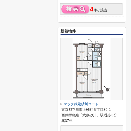
4
件が該当
新着物件
マック武蔵砂川コート
東京都立川市上砂町５丁目36-1
西武拝島線「武蔵砂川」駅 徒歩3分
築37年