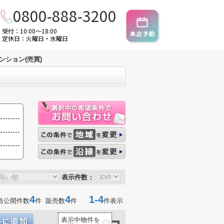
0800-888-3200
受付：10:00～18:00
定休日：火曜日・水曜日
ンション(売買)
表示件数：
4
4
1-4
当公開件数
件 販売数
件
件表示
表示中物件を