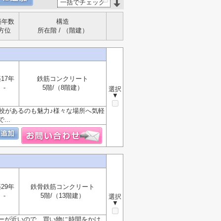
一括でチェック
築年数
構造
方位
所在階 / （階建）
17年
鉄筋コンクリート
-
5階/（8階建）
選択
▼
校があるのも魅力♪様々な場所へ気軽
..
29年
鉄骨鉄筋コンクリート
-
5階/（13階建）
選択
▼
ーが近いので、買い物に時間をかけ