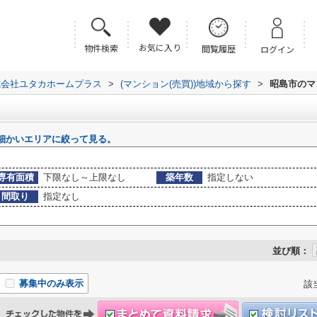
お気に入り
物件検索
閲覧履歴
ログイン
式会社ユタカホームプラス
>
(マンション(売買))地域から探す
>
昭島市のマ
細かいエリアに絞って見る。
専有面積
下限なし～上限なし
築年数
指定しない
間取り
指定なし
並び順：
募集中のみ表示
該