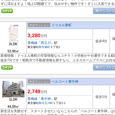
ずに済みますよ！地上13階建てで、住みやすい物件です！すぐに入居できるの.
ドゥエル東町
中古マンション
3,280
万円
築
徒歩4分
青梅線
「
西立川
」駅
2LDK
東京都
昭島市
東町
３丁目2
53.90㎡
新着情報：ドゥエル東町の空室情報ならコチラ！小学校が十分通学できる範
徒歩7分です！昭島市で不動産情報を探すなら、ユタカホームプラスにお任せく
ベルコート東中神
中古マンション
2,749
万円
築
徒歩1分
青梅線
「
東中神
」駅
1LDK
東京都
昭島市
玉川町
１丁目1-1
44.09㎡
新生活を失敗せず、スタートさせたいならこちらの「ベルコート東中神」は