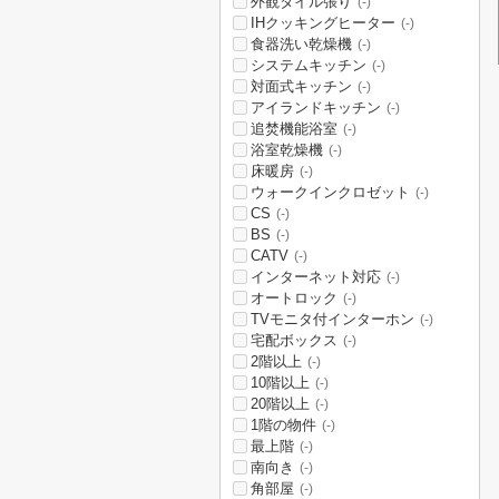
外観タイル張り
(-)
IHクッキングヒーター
(-)
食器洗い乾燥機
(-)
システムキッチン
(-)
対面式キッチン
(-)
アイランドキッチン
(-)
追焚機能浴室
(-)
浴室乾燥機
(-)
床暖房
(-)
ウォークインクロゼット
(-)
CS
(-)
BS
(-)
CATV
(-)
インターネット対応
(-)
オートロック
(-)
TVモニタ付インターホン
(-)
宅配ボックス
(-)
2階以上
(-)
10階以上
(-)
20階以上
(-)
1階の物件
(-)
最上階
(-)
南向き
(-)
角部屋
(-)