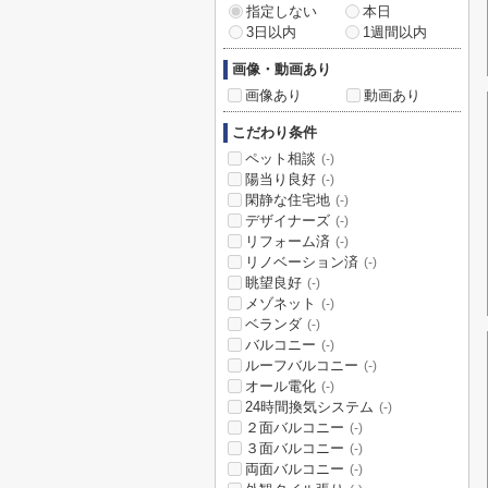
指定しない
本日
3日以内
1週間以内
画像・動画あり
画像あり
動画あり
こだわり条件
ペット相談
(-)
陽当り良好
(-)
閑静な住宅地
(-)
デザイナーズ
(-)
リフォーム済
(-)
リノベーション済
(-)
眺望良好
(-)
メゾネット
(-)
ベランダ
(-)
バルコニー
(-)
ルーフバルコニー
(-)
オール電化
(-)
24時間換気システム
(-)
２面バルコニー
(-)
３面バルコニー
(-)
両面バルコニー
(-)