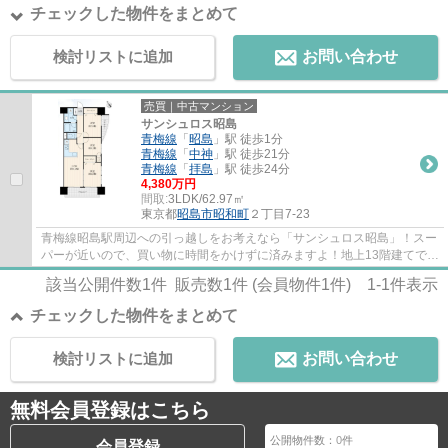
チェックした物件をまとめて
検討リストに追加
お問い合わせ
売買｜中古マンション
サンシュロス昭島
青梅線
「
昭島
」駅 徒歩1分
青梅線
「
中神
」駅 徒歩21分
青梅線
「
拝島
」駅 徒歩24分
4,380万円
間取:
3LDK/62.97㎡
東京都
昭島市
昭和町
２丁目7-23
青梅線昭島駅周辺への引っ越しをお考えなら「サンシュロス昭島」！スー
パーが近いので、買い物に時間をかけずに済みますよ！地上13階建てで、
住みやすい物件です！すぐに入居できるの...
該当公開件数
1
件 販売数
1
件 (会員物件
1
件)
1-1
件表示
チェックした物件をまとめて
検討リストに追加
お問い合わせ
無料会員登録はこちら
公開物件数：
0
件
会員登録