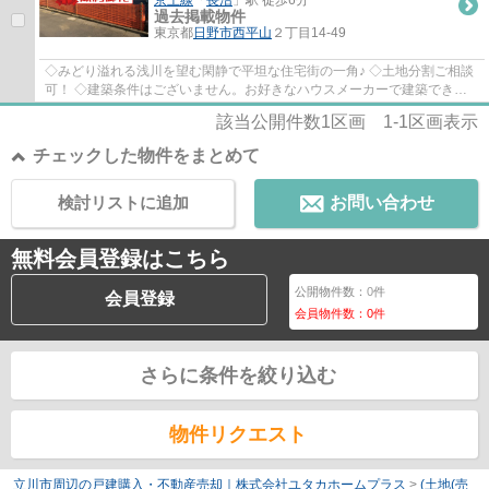
京王線
「
長沼
」駅 徒歩6分
過去掲載物件
東京都
日野市
西平山
２丁目14-49
◇みどり溢れる浅川を望む閑静で平坦な住宅街の一角♪ ◇土地分割ご相談
可！ ◇建築条件はございません。お好きなハウスメーカーで建築できま
す♪
該当公開件数
1
区画
1-1
区画表示
チェックした物件をまとめて
検討リストに追加
お問い合わせ
無料会員登録はこちら
公開物件数：
0
件
会員登録
会員物件数：
0
件
さらに条件を絞り込む
物件リクエスト
立川市周辺の戸建購入・不動産売却｜株式会社ユタカホームプラス
>
(土地(売