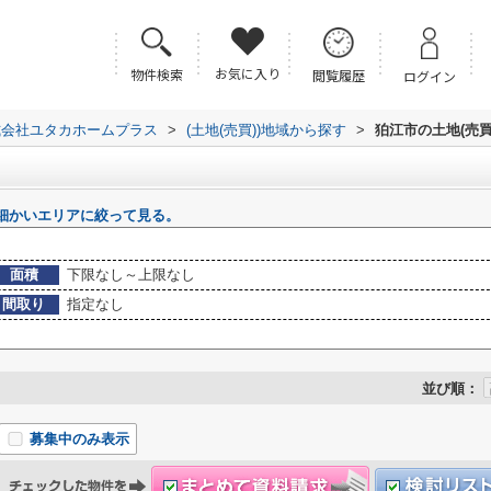
お気に入り
物件検索
閲覧履歴
ログイン
式会社ユタカホームプラス
>
(土地(売買))地域から探す
>
狛江市の土地(売買
細かいエリアに絞って見る。
面積
下限なし～上限なし
間取り
指定なし
並び順：
募集中のみ表示