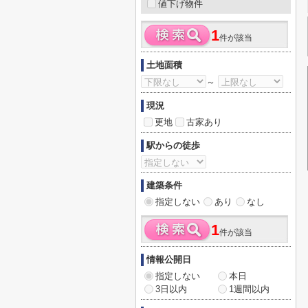
値下げ物件
1
件が該当
土地面積
～
現況
更地
古家あり
駅からの徒歩
建築条件
指定しない
あり
なし
1
件が該当
情報公開日
指定しない
本日
3日以内
1週間以内