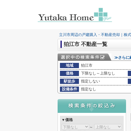
立川市周辺の戸建購入・不動産売却｜株
狛江市 不動産一覧
≫さらに
地域
狛江市
価格
下限なし～上限なし
駅徒歩
指定しない
設備条件
指定なし
▼価格
～