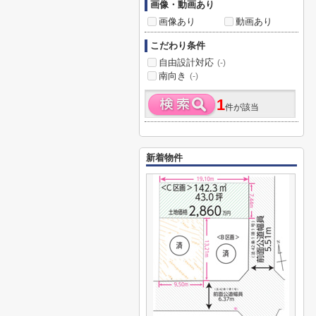
画像・動画あり
画像あり
動画あり
こだわり条件
自由設計対応
(-)
南向き
(-)
1
件が該当
新着物件