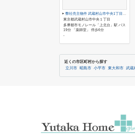
弊社売主物件 武蔵村山市中央1丁目 売地 8号区【全18区画】
東京都武蔵村山市中央１丁目
多摩都市モノレール「上北台」駅 バス
19分 「薬師堂」 停歩6分
-
近くの市区町村から探す
立川市
昭島市
小平市
東大和市
武蔵