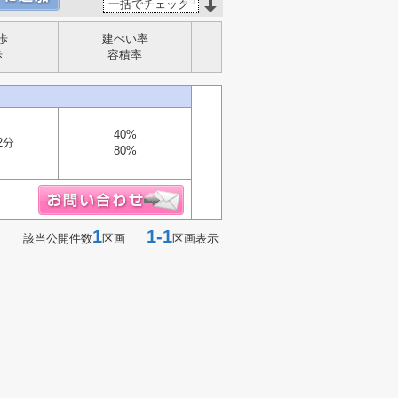
一括でチェック
歩
建ぺい率
歩
容積率
40%
2分
80%
1
1-1
該当公開件数
区画
区画表示