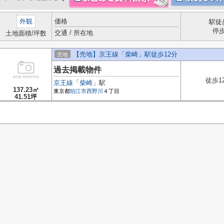
外観
価格
駅徒
停
交通 / 所在地
土地面積/坪数
【売地】京王線「柴崎」駅徒歩12分
売地
過去掲載物件
徒歩1
京王線
「
柴崎
」駅
137.23㎡
東京都
狛江市
西野川
４丁目
41.51坪