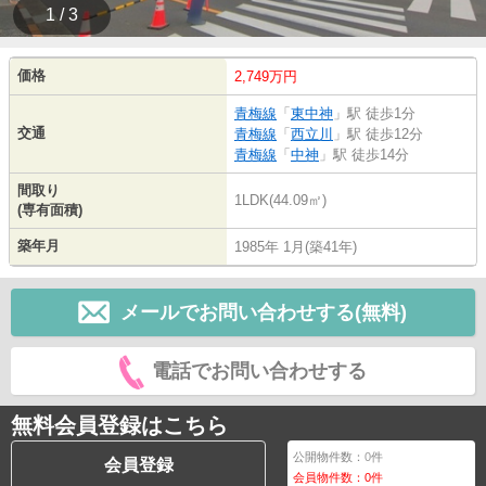
1 / 3
価格
2,749万円
青梅線
「
東中神
」駅 徒歩1分
交通
青梅線
「
西立川
」駅 徒歩12分
青梅線
「
中神
」駅 徒歩14分
間取り
1LDK(44.09㎡)
(専有面積)
築年月
1985年 1月(築41年)
メールでお問い合わせする(無料)
電話でお問い合わせする
無料会員登録はこちら
公開物件数：
0
件
会員登録
会員物件数：
0
件