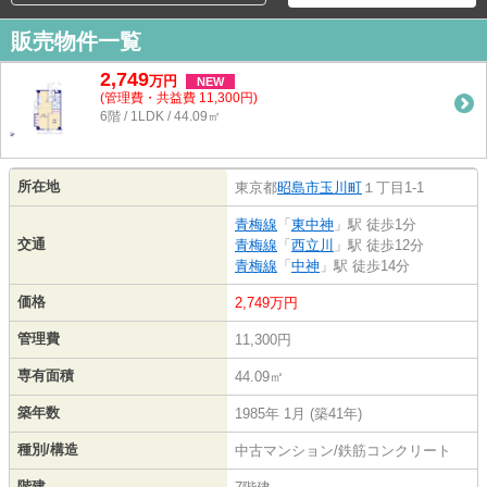
販売物件一覧
2,749
万
円
NEW
(管理費・共益費 11,300円)
6階 / 1LDK / 44.09㎡
所在地
東京都
昭島市
玉川町
１丁目1-1
青梅線
「
東中神
」駅 徒歩1分
交通
青梅線
「
西立川
」駅 徒歩12分
青梅線
「
中神
」駅 徒歩14分
価格
2,749万円
管理費
11,300円
専有面積
44.09㎡
築年数
1985年 1月 (築41年)
種別/構造
中古マンション/鉄筋コンクリート
階建