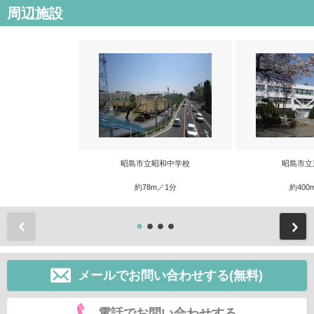
周辺施設
昭島市立昭和中学校
昭島市立
約78m／1分
約400
前
メールでお問い合わせする(無料)
電話でお問い合わせする