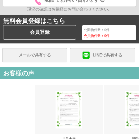
現況の確認はお気軽にお問い合わせください。
無料会員登録はこちら
公開物件数：
0
件
会員登録
会員物件数：
0
件
メールで共有する
LINEで共有する
お客様の声
川島未来
川島