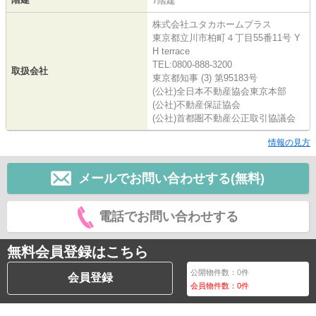
7階建
株式会社ユタカホームプラス
東京都立川市柏町４丁目55番11号 Y
H terrace
TEL:0800-888-3200
取扱会社
東京都知事 (3) 第95183号
(公社)全日本不動産協会東京本部
(公社)不動産保証協会
(公社)首都圏不動産公正取引協議会
情報の見方
メールでお問い合わせする(無料)
電話でお問い合わせする
無料会員登録はこちら
公開物件数：
0
件
会員登録
会員物件数：
0
件