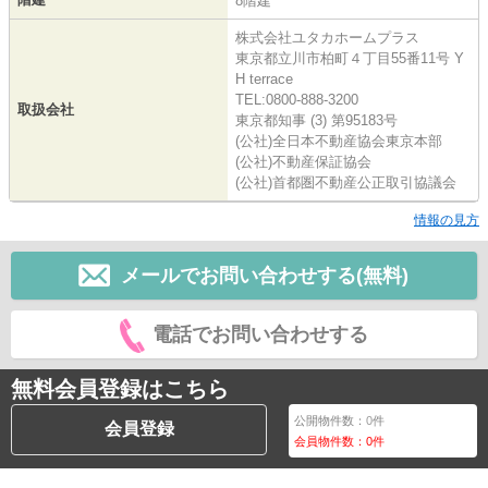
8階建
株式会社ユタカホームプラス
東京都立川市柏町４丁目55番11号 Y
H terrace
TEL:0800-888-3200
取扱会社
東京都知事 (3) 第95183号
(公社)全日本不動産協会東京本部
(公社)不動産保証協会
(公社)首都圏不動産公正取引協議会
情報の見方
メールでお問い合わせする(無料)
電話でお問い合わせする
無料会員登録はこちら
公開物件数：
0
件
会員登録
会員物件数：
0
件