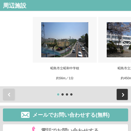
周辺施設
昭島市立昭和中学校
昭島市立
約56m／1分
約450
前
メールでお問い合わせする(無料)
電話でお問い合わせする