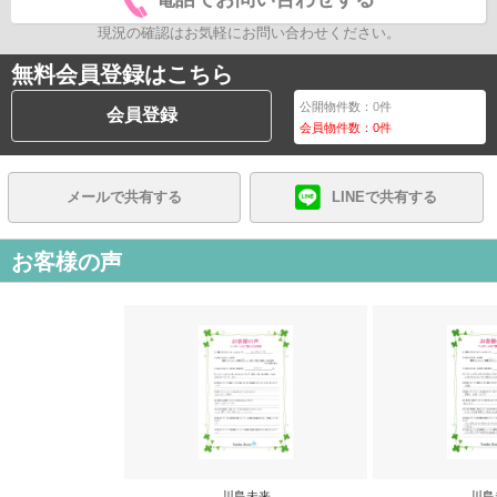
現況の確認はお気軽にお問い合わせください。
無料会員登録はこちら
公開物件数：
0
件
会員登録
会員物件数：
0
件
メールで共有する
LINEで共有する
お客様の声
川島未来
川島