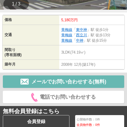
1 / 3
価格
5,180万円
青梅線
「
東中神
」駅 徒歩1分
交通
青梅線
「
西立川
」駅 徒歩13分
青梅線
「
中神
」駅 徒歩15分
間取り
3LDK(74.19㎡)
(専有面積)
築年月
2008年 12月(築17年)
メールでお問い合わせする(無料)
電話でお問い合わせする
無料会員登録はこちら
公開物件数：
0
件
会員登録
会員物件数：
0
件