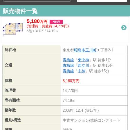
販売物件一覧
5,180
万
円
NEW
(管理費・共益費 14,770円)
5階 / 3LDK / 74.19㎡
所在地
東京都
昭島市
玉川町
１丁目2-1
青梅線
「
東中神
」駅 徒歩1分
交通
青梅線
「
西立川
」駅 徒歩13分
青梅線
「
中神
」駅 徒歩15分
価格
5,180万円
管理費
14,770円
専有面積
74.19㎡
築年数
2008年 12月 (築17年)
種別/構造
中古マンション/鉄筋コンクリート
階建