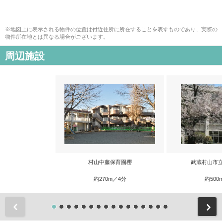
※地図上に表示される物件の位置は付近住所に所在することを表すものであり、実際の
物件所在地とは異なる場合がございます。
周辺施設
村山中藤保育園櫻
武蔵村山市
約270m／4分
約500
前