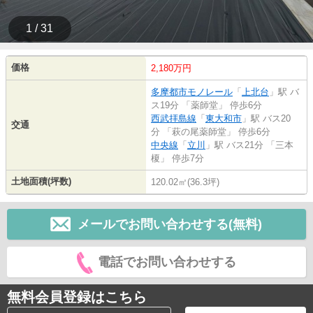
1 / 31
価格
2,180万円
多摩都市モノレール
「
上北台
」駅 バ
ス19分 「薬師堂」 停歩6分
西武拝島線
「
東大和市
」駅 バス20
交通
分 「萩の尾薬師堂」 停歩6分
中央線
「
立川
」駅 バス21分 「三本
榎」 停歩7分
土地面積(坪数)
120.02㎡(36.3坪)
メールでお問い合わせする(無料)
電話でお問い合わせする
無料会員登録はこちら