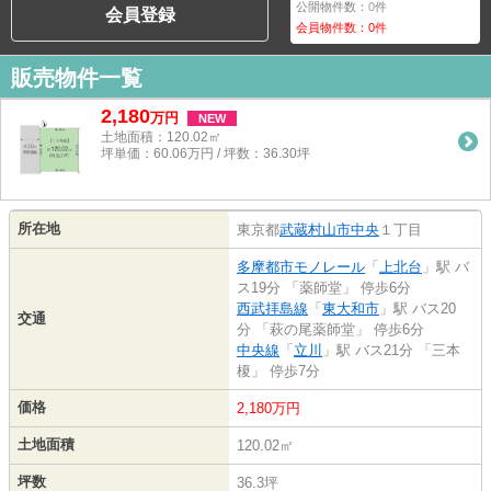
公開物件数：
0
件
会員登録
会員物件数：
0
件
販売物件一覧
2,180
万
円
NEW
土地面積：120.02㎡
坪単価：60.06万円 / 坪数：36.30坪
所在地
東京都
武蔵村山市
中央
１丁目
多摩都市モノレール
「
上北台
」駅 バ
ス19分 「薬師堂」 停歩6分
西武拝島線
「
東大和市
」駅 バス20
交通
分 「萩の尾薬師堂」 停歩6分
中央線
「
立川
」駅 バス21分 「三本
榎」 停歩7分
価格
2,180万円
土地面積
120.02㎡
坪数
36.3坪