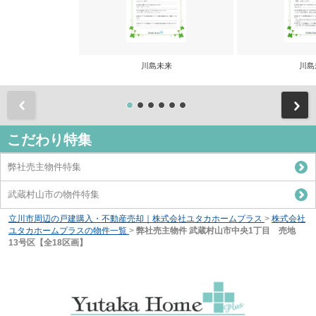
川島未来
川島
前
こだわり特集
弊社売主物件特集
武蔵村山市の物件特集
立川市周辺の戸建購入・不動産売却｜株式会社ユタカホームプラス
>
株式会社
ユタカホームプラスの物件一覧
>
弊社売主物件 武蔵村山市中央1丁目 売地
13号区【全18区画】