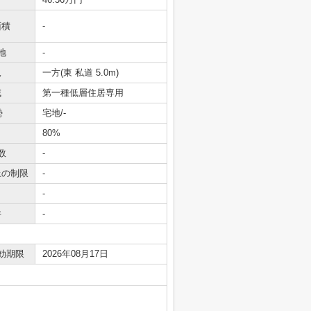
面積
-
地
-
況
一方(東 私道 5.0m)
域
第一種低層住居専用
勢
宅地/-
80%
数
-
上の制限
-
-
件
-
効期限
2026年08月17日