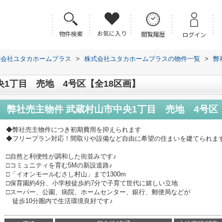
お気に入り
物件検索
閲覧履歴
ログイン
式会社ユタカホームプラス
>
株式会社ユタカホームプラスの物件一覧
>
弊
央1丁目 売地 4号区【全18区画】
弊社売主物件 武蔵村山市中央1丁目 売地 4号区
◆弊社売主物件につき初期費用を抑えられます
◆フリープラン対応！間取りや設備など自由に希望の住まいを建てられま
□自然と利便性が調和した街並みです♪
□コミュニティを育む5Mの新設道路♪
□「イオンモールむさし村山」まで1300m
□保育園約4分、小学校徒歩約7分で子育て世代に嬉しい立地
□スーパー、公園、病院、ホームセンター、銀行、郵便局などが
徒歩10分圏内で生活環境良好です♪