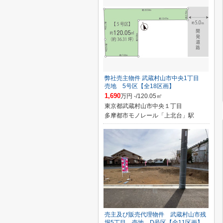
弊社売主物件 武蔵村山市中央1丁目
売地 5号区【全18区画】
1,690
万円 -/120.05㎡
東京都武蔵村山市中央１丁目
多摩都市モノレール「上北台」駅
売主及び販売代理物件 武蔵村山市残
堀5丁目 売地 D号区【全11区画】