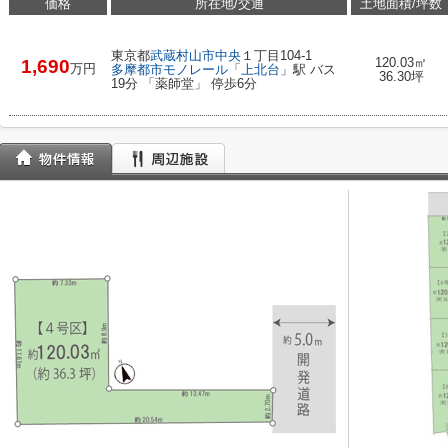
価格
所在地/交通
土地面積/坪数
東京都
武蔵村山市
中央
１丁目104-1
120.03㎡
1,690
万円
多摩都市モノレール
「
上北台
」駅 バス
36.30坪
19分 「薬師堂」 停歩6分