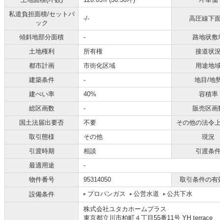
私道負担面積/セットバ
-/-
高圧線下
ック
傾斜地部分面積
-
路地状敷
土地権利
所有権
接道状
都市計画
市街化区域
用途地
建築条件
-
地目/地
建ぺい率
40%
容積率
総区画数
-
販売区画
国土法届出要否
不要
その他の法令
取引態様
その他
現況
引渡時期
相談
引渡条
最適用途
-
物件番号
95314050
取引条件の有
プロパンガス
公営水道
公共下水
設備条件
株式会社ユタカホームプラス
東京都立川市柏町４丁目55番11号 YH terrace