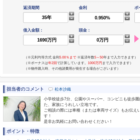
返済期間
金利
ボ
借入金額：
頭金：
（※元利均等方式 金利
5.00％まで
※返済年数
5～50
年まで入力できます）
（※ボーナスは
年2回
で計算しています。
1000万円
まで入力できます）
（※物件購入時、その他諸費用が発生する場合がございます）
担当者のコメント
松本沙織
小学校徒歩7分、公園やスーパー、コンビニも徒歩
た、家族にうれしい立地です。
ご相談の際には車種（または車両サイズ）もお伝え
す！
是非お気軽にお問い合わせください！
ポイント・特徴