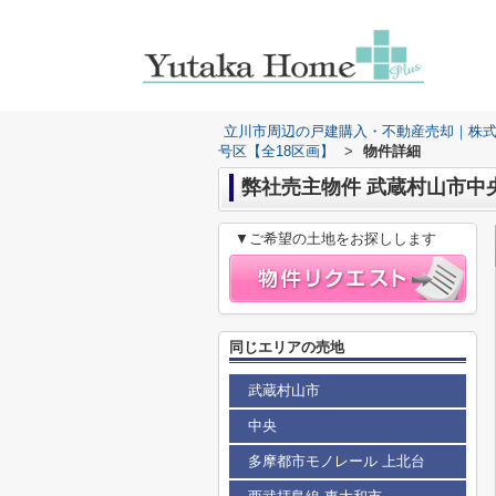
立川市周辺の戸建購入・不動産売却｜株
号区【全18区画】
>
物件詳細
弊社売主物件 武蔵村山市中
▼ご希望の土地をお探しします
同じエリアの売地
武蔵村山市
中央
多摩都市モノレール 上北台