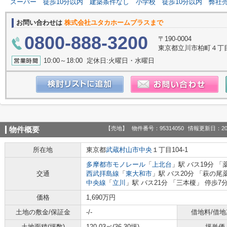
スーパー
徒歩10分以内
建築条件なし
小学校
徒歩10分以内
弊社
お問い合わせは
株式会社ユタカホームプラスまで
0800-888-3200
〒190-0004
東京都立川市柏町４丁目55番
10:00～18:00 定休日:火曜日・水曜日
【売地】
物件番号：95314050
情報更新日：20
物件概要
所在地
東京都
武蔵村山市
中央
１丁目104-1
多摩都市モノレール
「
上北台
」駅 バス19分 「
交通
西武拝島線
「
東大和市
」駅 バス20分 「萩の尾
中央線
「
立川
」駅 バス21分 「三本榎」 停歩7
価格
1,690万円
土地の敷金/保証金
-/-
借地料/借地
土地面積(坪数)
120.03㎡(36.30坪)
坪単価