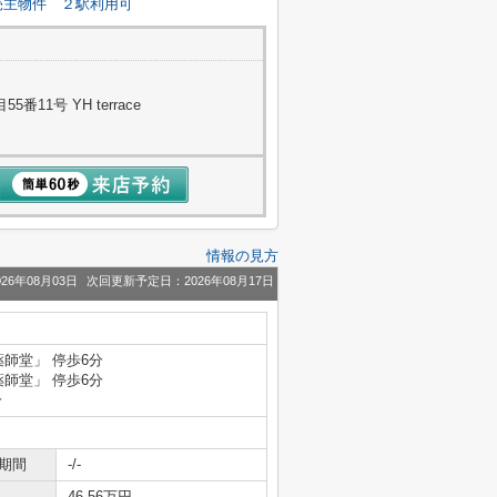
売主物件
２駅利用可
11号 YH terrace
情報の見方
26年08月03日
次回更新予定日：2026年08月17日
薬師堂」 停歩6分
薬師堂」 停歩6分
分
期間
-/-
46.56万円