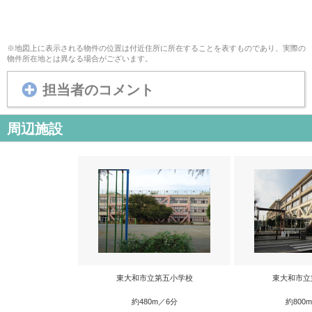
※地図上に表示される物件の位置は付近住所に所在することを表すものであり、実際の
物件所在地とは異なる場合がございます。
担当者のコメント
周辺施設
東大和市立第五小学校
東大和市立
約480m／6分
約800