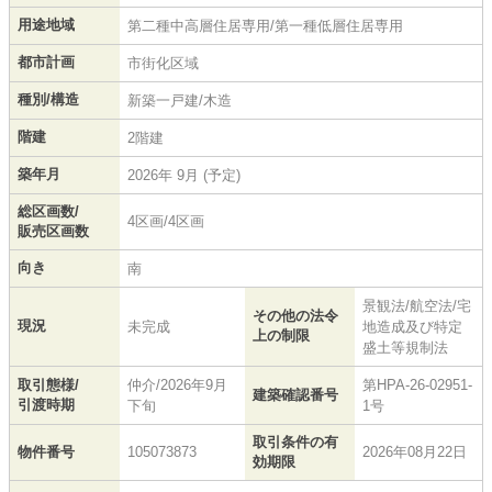
用途地域
第二種中高層住居専用/第一種低層住居専用
都市計画
市街化区域
種別/構造
新築一戸建/木造
階建
2階建
築年月
2026年 9月 (予定)
総区画数/
4区画/4区画
販売区画数
向き
南
景観法/航空法/宅
その他の法令
現況
未完成
地造成及び特定
上の制限
盛土等規制法
取引態様/
仲介/2026年9月
第HPA-26-02951-
建築確認番号
引渡時期
下旬
1号
取引条件の有
物件番号
105073873
2026年08月22日
効期限