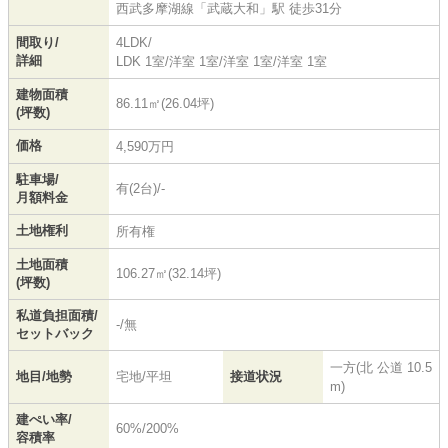
西武多摩湖線
「
武蔵大和
」駅 徒歩31分
間取り/
4LDK/
詳細
LDK 1室
/
洋室 1室
/
洋室 1室
/
洋室 1室
建物面積
86.11㎡(26.04坪)
(坪数)
価格
4,590万円
駐車場/
有(2台)/-
月額料金
土地権利
所有権
土地面積
106.27㎡(32.14坪)
(坪数)
私道負担面積/
-/無
セットバック
一方(北 公道 10.5
地目/地勢
宅地/平坦
接道状況
m)
建ぺい率/
60%/200%
容積率