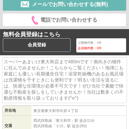
メールでお問い合わせする(無料)
電話でお問い合わせする
無料会員登録はこちら
公開物件数：
0
件
会員登録
会員物件数：
0
件
スーパーあまいけ東大和店まで480mです！南向きの物件
に住んでみませんか！こちらからご覧ください！地球にも
家庭にも優しい長期優良住宅！浴室乾燥機のあるお風呂場
は洗濯物を干すときにも便利です！明るい生活を送るに
は、快適な住環境が必要不可欠です！ぜひ当社で素敵で快
適な不動産を探しをしていきませんか！当社は数多くの不
動産情報を取り扱っております(^o^)
所在地
東京都
東大和市
向原
４丁目
西武拝島線
「
東大和市
」駅 徒歩11分
交通
西武拝島線
「
小川
」駅 徒歩29分