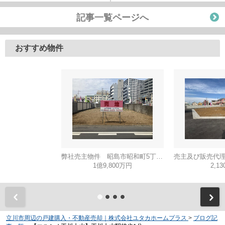
記事一覧ページへ
おすすめ物件
弊社売主物件 昭島市昭和町5丁目 売地 【全1区画】
1億9,800万円
2,1
立川市周辺の戸建購入・不動産売却｜株式会社ユタカホームプラス
>
ブログ記