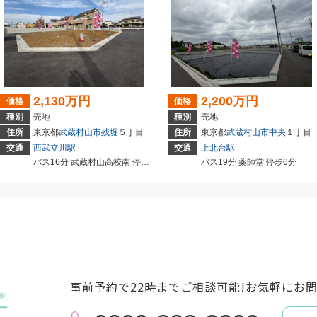
2,130万円
2,200万円
価格
価格
種別
売地
種別
売地
住所
東京都
武蔵村山市
残堀
５丁目
住所
東京都
武蔵村山市
中央
１丁目
交通
西武立川駅
交通
上北台駅
バス16分 武蔵村山高校南 停歩6分
バス19分 薬師堂 停歩6分
事前予約で22時までご相談可能!お気軽にお