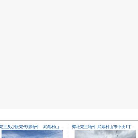
売主及び販売代理物件 武蔵村山市残堀5丁目 売地 J号区【全11区画】
弊社売主物件 武蔵村山市中央1丁目 売地 18号区【全18区画】