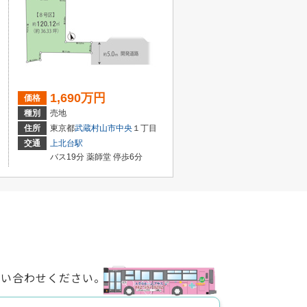
1,690万円
価格
種別
売地
住所
東京都
武蔵村山市
中央
１丁目
交通
上北台駅
バス19分 薬師堂 停歩6分
問い合わせください。