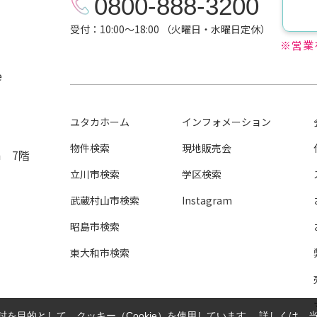
0800-888-3200
受付：10:00～18:00 （火曜日・水曜日定休）
※営業
e
ユタカホーム
インフォメーション
物件検索
現地販売会
n 7階
立川市検索
学区検索
武蔵村山市検索
Instagram
昭島市検索
東大和市検索
を目的として、クッキー（Cookie）を使用しています。
詳しくは、