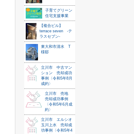
子育てグリーン
住宅支援事業
【複合ビル】
terrace seven -テ
ラスセブン-
東大和市清水 T
様邸
立川市 中古マン
ション 売却成功
事例〈令和5年8月
成約〉
立川市 売地
売却成功事例
〈令和5年6月成
約〉
立川市 エルシオ
玉川上水 売却成
功事例〈令和5年4