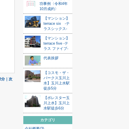
功事例〈令和4年
10月成約〉
【マンション】
terrace six -テ
ラスシックス-
【マンション】
terrace five -テ
ラス ファイブ-
代表挨拶
【コスモ・ザ・
パークス玉川上
2分｜次
水】玉川上水駅
徒歩5分
【ポレスター玉
川上水】玉川上
水駅徒歩6分
カテゴリ
会社概要(3)