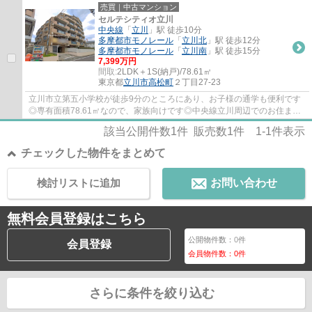
売買｜中古マンション
セルテシティオ立川
中央線
「
立川
」駅 徒歩10分
多摩都市モノレール
「
立川北
」駅 徒歩12分
多摩都市モノレール
「
立川南
」駅 徒歩15分
7,399万円
間取:
2LDK＋1S(納戸)/78.61㎡
東京都
立川市
高松町
２丁目27-23
立川市立第五小学校が徒歩9分のところにあり、お子様の通学も便利です
◎専有面積78.61㎡なので、家族向けです◎中央線立川周辺でのお住まい
情報なら、まずはplus_tachikawa@yutaka-home....
該当公開件数
1
件 販売数
1
件
1-1
件表示
チェックした物件をまとめて
検討リストに追加
お問い合わせ
無料会員登録はこちら
公開物件数：
0
件
会員登録
会員物件数：
0
件
さらに条件を絞り込む