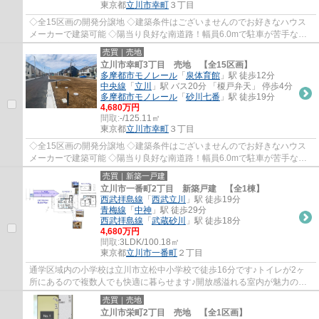
東京都
立川市
幸町
３丁目
◇全15区画の開発分譲地 ◇建築条件はございませんのでお好きなハウス
メーカーで建築可能 ◇陽当り良好な南道路！幅員6.0mで駐車が苦手な方
でも安心♪ ◇「スーパーダイレックス」まで徒歩...
売買｜売地
立川市幸町3丁目 売地 【全15区画】
多摩都市モノレール
「
泉体育館
」駅 徒歩12分
中央線
「
立川
」駅 バス20分 「榎戸弁天」 停歩4分
多摩都市モノレール
「
砂川七番
」駅 徒歩19分
4,680万円
間取:
-/125.11㎡
東京都
立川市
幸町
３丁目
◇全15区画の開発分譲地 ◇建築条件はございませんのでお好きなハウス
メーカーで建築可能 ◇陽当り良好な南道路！幅員6.0mで駐車が苦手な方
でも安心♪ ◇「スーパーダイレックス」まで徒歩...
売買｜新築一戸建
立川市一番町2丁目 新築戸建 【全1棟】
西武拝島線
「
西武立川
」駅 徒歩19分
青梅線
「
中神
」駅 徒歩29分
西武拝島線
「
武蔵砂川
」駅 徒歩18分
4,680万円
間取:
3LDK/100.18㎡
東京都
立川市
一番町
２丁目
通学区域内の小学校は立川市立松中小学校で徒歩16分です♪トイレが2ヶ
所にあるので複数人でも快適に暮らせます♪開放感溢れる室内が魅力の、
3LDKの物件はこちらです♪立川市の不動産情報...
売買｜売地
立川市栄町2丁目 売地 【全1区画】