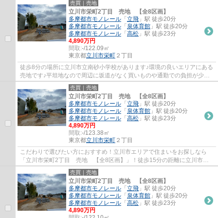
売買｜売地
立川市栄町2丁目 売地 【全8区画】
多摩都市モノレール
「
立飛
」駅 徒歩20分
多摩都市モノレール
「
泉体育館
」駅 徒歩20分
多摩都市モノレール
「
高松
」駅 徒歩23分
4,890万円
間取:
-/122.09㎡
東京都
立川市
栄町
２丁目
徒歩8分の場所に立川市立南砂小学校があります♪環境の良いエリアにある
売地です♪平坦地なので周辺に坂道がなく買いものや通勤での負担が少な
い立地です♪こちらの住宅用地で念願のマイ...
売買｜売地
立川市栄町2丁目 売地 【全8区画】
多摩都市モノレール
「
立飛
」駅 徒歩20分
多摩都市モノレール
「
泉体育館
」駅 徒歩20分
多摩都市モノレール
「
高松
」駅 徒歩23分
4,890万円
間取:
-/123.38㎡
東京都
立川市
栄町
２丁目
こだわりで選びたい方におすすめ！立川市エリアで住まいをお探しなら
「立川市栄町2丁目 売地 【全8区画】」！徒歩15分の距離に立川市立
立川第二中学校があるのも魅力！土地購入をお...
売買｜売地
立川市栄町2丁目 売地 【全8区画】
多摩都市モノレール
「
立飛
」駅 徒歩20分
多摩都市モノレール
「
泉体育館
」駅 徒歩20分
多摩都市モノレール
「
高松
」駅 徒歩23分
4,890万円
間取:
-/122.10㎡