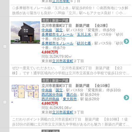
東京都
立川市
幸町
６丁目
◇多摩都市モノレール線「玉川上水」駅徒歩約6分！ ◇南西角地につき解
放感があり陽当りも良好♪ ◇JR線「立川」駅へもアクセス良好！ ◇小学
校徒歩約4分、保育園徒歩約5分！ ◇約15.48帖の...
売買｜新築一戸建
立川市若葉町2丁目 新築戸建 【全2棟】
中央線
「
国立
」駅 バス6分 「変電所」 停歩5分
多摩都市モノレール
「
玉川上水
」駅 バス6分 「砂川
十番」 停歩7分
多摩都市モノレール
「
砂川七番
」駅 バス5分 「砂川
十番」 停歩7分
4,698万円
間取:
3LDK/79.90㎡
東京都
立川市
若葉町
２丁目
ぜひ一度見ていただきたい、「立川市若葉町2丁目 新築戸建 【全2
棟】」です！通学区域内の小学校は立川市立若葉台小学校で徒歩11分で
す！こちらの土地は前面道路6m以上です！ユタカ...
売買｜新築一戸建
立川市若葉町3丁目 新築戸建 【全10棟】
中央線
「
国立
」駅 バス6分 「変電所前」 停歩10分
西武国分寺線
「
鷹の台
」駅 徒歩24分
西武拝島線
「
東大和市
」駅 徒歩28分
4,690万円
間取:
4LDK/91.08㎡
東京都
立川市
若葉町
３丁目
こだわりポイント満載の立川市若葉町3丁目 新築戸建 【全10棟】！徒
歩10分の距離に立川市立立川第九中学校があるのも魅力！新築の戸建て物
件で、夢のマイホーム生活を送りませんか！...
売買｜売地