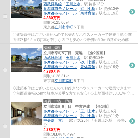
西武拝島線
「
玉川上水
」駅 徒歩13分
多摩都市モノレール
「
砂川七番
」駅 徒歩13分
多摩都市モノレール
「
泉体育館
」駅 徒歩19分
4,880万円
間取:
-/125.66㎡
東京都
立川市
幸町
５丁目
◇建築条件はございませんのでお好きなハウスメーカーで建築可能 ◇前
面道路幅6.5mで駐車が苦手な方でも安心♪ ◇東側約5.0ｍ通路のため解放
感あり ◇土地面積約38.01坪 ◇日当たりのよい南...
売買｜売地
立川市幸町5丁目 売地 【全2区画】
西武拝島線
「
玉川上水
」駅 徒歩13分
多摩都市モノレール
「
砂川七番
」駅 徒歩13分
多摩都市モノレール
「
泉体育館
」駅 徒歩19分
4,780万円
間取:
-/128.31㎡
東京都
立川市
幸町
５丁目
◇建築条件はございませんのでお好きなハウスメーカーで建築できます
◇前面道路幅6.5mで駐車が苦手な方でも安心♪ ◇土地面積約38.81坪 ◇日
当たりのよい南道路 ◇きれいな整形地・更地渡し...
売買｜中古一戸建
立川市幸町6丁目 中古戸建 【全1棟】
多摩都市モノレール
「
玉川上水
」駅 徒歩6分
多摩都市モノレール
「
砂川七番
」駅 徒歩11分
中央線
「
立川
」駅 バス25分 「玉川上水駅」 停歩6
分
4,780万円
間取:
3LDK/78.49㎡