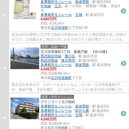
多摩都市モノレール
「
泉体育館
」駅 徒歩19分
中央線
「
立川
」駅 バス9分 「昭和第一学園」 停歩3
分
多摩都市モノレール
「
立飛
」駅 徒歩21分
4,680万円
間取:
-/129.24㎡
東京都
立川市
栄町
２丁目52-20
徒歩10分の場所に立川市立南砂小学校があります☆周辺環境の良い売地で
すので、土地購入をご検討の方におすすめです☆緑が豊かでストレスを感
じにくい第一種低層住居専用地域はいかがで...
売買｜新築一戸建
立川市若葉町3丁目 新築戸建 【全10棟】
西武国分寺線
「
鷹の台
」駅 徒歩25分
西武拝島線
「
東大和市
」駅 徒歩28分
多摩都市モノレール
「
泉体育館
」駅 徒歩36分
4,590万円
間取:
3LDK/89.42㎡
東京都
立川市
若葉町
３丁目
新生活を失敗せず、スタートさせたいならこちらの「立川市若葉町3丁
目 新築戸建 【全10棟】」はいかがでしょうか♪徒歩10分の距離に立川
市立立川第九中学校があるのも魅力♪西武国分寺...
売買｜中古マンション
グランコート立川柏町
多摩都市モノレール
「
泉体育館
」駅 徒歩3分
多摩都市モノレール
「
砂川七番
」駅 徒歩6分
多摩都市モノレール
「
立飛
」駅 徒歩12分
4,580万円
間取:
3LDK/68.92㎡
東京都
立川市
柏町
１丁目8-1