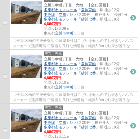
立川市幸町3丁目 売地 【全15区画】
多摩都市モノレール
「
泉体育館
」駅 徒歩12分
中央線
「
立川
」駅 バス20分 「榎戸弁天」 停歩4分
多摩都市モノレール
「
砂川七番
」駅 徒歩19分
4,680万円
間取:
-/126.09㎡
東京都
立川市
幸町
３丁目
◇全15区画の開発分譲地 ◇建築条件はございませんのでお好きなハウス
メーカーで建築可能 ◇陽当り良好な南道路！幅員6.0mで駐車が苦手な方
でも安心♪ ◇「スーパーダイレックス」まで徒歩...
売買｜売地
立川市幸町3丁目 売地 【全15区画】
多摩都市モノレール
「
泉体育館
」駅 徒歩12分
中央線
「
立川
」駅 バス20分 「榎戸弁天」 停歩4分
多摩都市モノレール
「
砂川七番
」駅 徒歩19分
4,680万円
間取:
-/126.10㎡
東京都
立川市
幸町
３丁目
◇全15区画の開発分譲地 ◇建築条件はございませんのでお好きなハウス
メーカーで建築可能 ◇陽当り良好な南道路！幅員6.0mで駐車が苦手な方
でも安心♪ ◇「スーパーダイレックス」まで徒歩...
売買｜売地
立川市幸町3丁目 売地 【全15区画】
多摩都市モノレール
「
泉体育館
」駅 徒歩12分
中央線
「
立川
」駅 バス20分 「榎戸弁天」 停歩4分
多摩都市モノレール
「
砂川七番
」駅 徒歩19分
4,680万円
間取:
-/126.11㎡