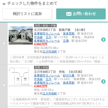
チェックした物件をまとめて
検討リストに追加
お問い合わせ
売買｜新築一戸建
立川市栄町2丁目 新築戸建 【全1棟】
多摩都市モノレール
「
泉体育館
」駅 徒歩21分
中央線
「
立川
」駅 バス9分 「東栄会」 停歩6分
多摩都市モノレール
「
立飛
」駅 徒歩23分
4,990万円
間取:
3LDK/70.38㎡
東京都
立川市
栄町
２丁目
◇ZEH水準・住宅性能評価書取得済み！ ◇3LDK+カースペースあり ◇人
気の高い「立川駅」へも利用可能！ ◇前面道路幅5.25ｍ×4.0ｍ！開放感
のある角 ◇小屋裏収納や玄関収納など収納豊富 ◇南...
売買｜売地
立川市柏町2丁目 売地 【全2区画】
多摩都市モノレール
「
砂川七番
」駅 徒歩13分
中央線
「
立川
」駅 バス14分 「泉体育館」 停歩13分
多摩都市モノレール
「
泉体育館
」駅 徒歩13分
4,960万円
間取:
-/135.33㎡
東京都
立川市
柏町
２丁目
◇土地面積約40.93坪・更地渡し ◇建築条件はございませんのでお好きな
ハウスメーカーで建築可能です ◇前面道路幅は約6.0mで駐車がらくらく
できます♪ ◇スーパー徒歩約３分で買い物が便利...