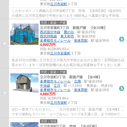
東京都
立川市
栄町
２丁目
こだわりポイント満載の立川市栄町2丁目 売地 【全8区画】♪徒歩8分
の場所に立川市立南砂小学校があります♪傾斜地より建築が楽な平坦地で
す♪地域の住環境に詳しいユタカホームプラス...
売買｜新築一戸建
立川市若葉町3丁目 新築戸建 【全10棟】
西武国分寺線
「
鷹の台
」駅 徒歩25分
西武拝島線
「
東大和市
」駅 徒歩28分
多摩都市モノレール
「
泉体育館
」駅 徒歩36分
4,890万円
間取:
4LDK/95.63㎡
東京都
立川市
若葉町
３丁目
徒歩10分の距離に立川市立立川第九中学校があるのも魅力！玄関収納も設
置されています！浴室乾燥機のあるお風呂場は洗濯物を干すときにも便利
です！西武国分寺線鷹の台近辺にある戸建...
売買｜新築一戸建
立川市栄町2丁目 新築戸建 【全4棟】
多摩都市モノレール
「
立飛
」駅 徒歩19分
中央線
「
立川
」駅 バス16分 「東栄会」 停歩2分
多摩都市モノレール
「
泉体育館
」駅 徒歩18分
4,880万円
間取:
3LDK/79.94㎡
東京都
立川市
栄町
２丁目
ぜひ一度見ていただきたい、「立川市栄町2丁目 新築戸建 【全4棟】」
です◎便利なスーパー「コープみらい コープ弁天通り店」まで400mです
◎駐車に不安のある方も安心の、並列2台付き...
売買｜売地
立川市幸町5丁目 売地 【全2区画】