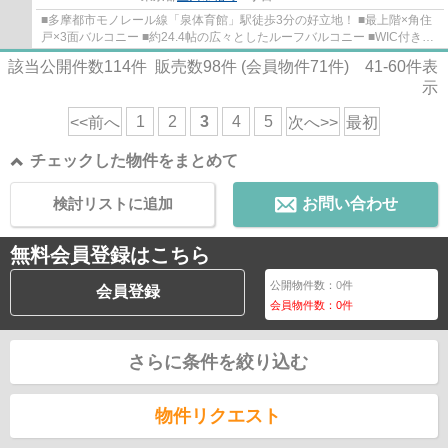
■多摩都市モノレール線「泉体育館」駅徒歩3分の好立地！ ■最上階×角住
戸×3面バルコニー ■約24.4帖の広々としたルーフバルコニー ■WIC付きで
毎日の洋服選びが楽しくなります♪ ■追い炊き...
該当公開件数
114
件 販売数
98
件 (会員物件
71
件)
41-60
件表
示
1
2
3
4
5
<<前へ
次へ>>
最初
チェックした物件をまとめて
検討リストに追加
お問い合わせ
無料会員登録はこちら
公開物件数：
0
件
会員登録
会員物件数：
0
件
さらに条件を絞り込む
物件リクエスト