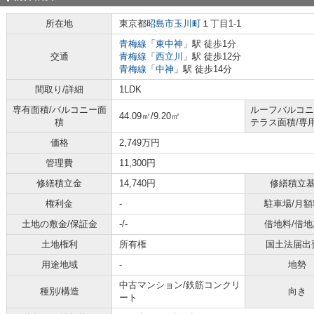
所在地
東京都
昭島市
玉川町
１丁目1-1
青梅線
「
東中神
」駅 徒歩1分
交通
青梅線
「
西立川
」駅 徒歩12分
青梅線
「
中神
」駅 徒歩14分
間取り/詳細
1LDK
専有面積/バルコニー面
ルーフバルコニ
44.09㎡/9.20㎡
積
テラス面積/専
価格
2,749万円
管理費
11,300円
修繕積立金
14,740円
修繕積立
権利金
-
駐車場/月額
土地の敷金/保証金
-/-
借地料/借地
土地権利
所有権
国土法届出
用途地域
-
地勢
中古マンション/鉄筋コンクリ
種別/構造
向き
ート