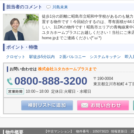
担当者のコメント
川島未来
徒歩1分の距離に昭島市立昭和中学校があるのも魅力
置する物件です！今回紹介するのは、専有面積が44.
しい、1LDKの物件です！昭島市エリアの青梅線東
ユタカホームプラスにお越しください！当社にご来店の際は、pl
home.jpまでご連絡ください(*´ω`*)
ポイント・特徴
クロゼット
駅徒歩5分以内
２面バルコニー
システムキッチン
即入
お問い合わせは
株式会社ユタカホームプラスまで
0800-888-3200
〒190-0004
東京都立川市柏町４丁目55番
10:00～18:00 定休日:火曜日・水曜日
【中古マンション】
物件番号：105073023
情報更新日：20
物件概要