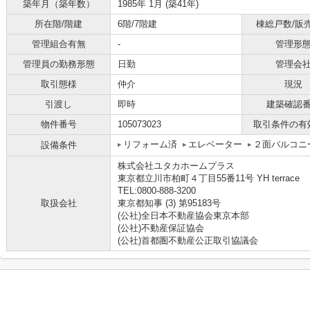
築年月（築年数）
1985年 1月 (築41年)
所在階/階建
6階/7階建
棟総戸数/販
管理組合有無
-
管理形
管理員の勤務形態
日勤
管理会
取引態様
仲介
現況
引渡し
即時
建築確認
物件番号
105073023
取引条件の有
リフォーム済
エレベーター
２面バルコニ
設備条件
株式会社ユタカホームプラス
東京都立川市柏町４丁目55番11号 YH terrace
TEL:0800-888-3200
取扱会社
東京都知事 (3) 第95183号
(公社)全日本不動産協会東京本部
(公社)不動産保証協会
(公社)首都圏不動産公正取引協議会