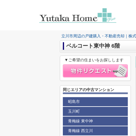
立川市周辺の戸建購入・不動産売却｜株
ベルコート東中神 6階
▼ご希望の住まいをお探しします
同じエリアの中古マンション
昭島市
玉川町
青梅線 東中神
青梅線 西立川