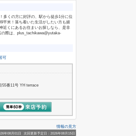
！多くの方に好評の、駅から徒歩1分に位
09平米！落ち着いた生活がしたい方も嬉
中神近くにあるお住まいお探しなら、是非
us_tachikawa@yutaka-
居可
11号 YH terrace
情報の見方
26年08月01日
次回更新予定日：2026年08月15日