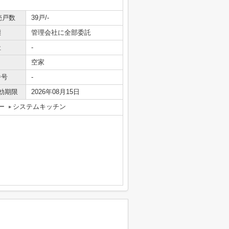
売戸数
39戸/-
態
管理会社に全部委託
社
-
空家
番号
-
効期限
2026年08月15日
ー
システムキッチン