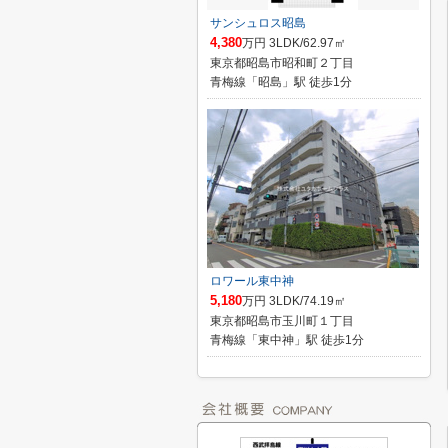
サンシュロス昭島
4,380
万円 3LDK/62.97㎡
東京都昭島市昭和町２丁目
青梅線「昭島」駅 徒歩1分
ロワール東中神
5,180
万円 3LDK/74.19㎡
東京都昭島市玉川町１丁目
青梅線「東中神」駅 徒歩1分