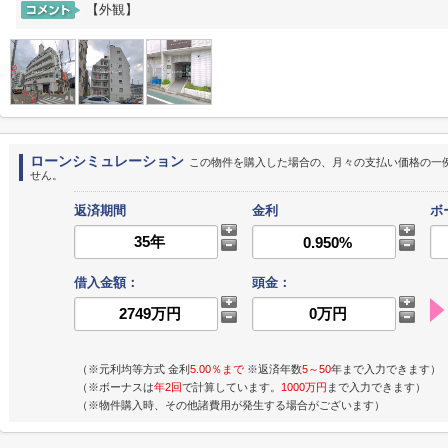
【外観】
ローンシミュレーション
この物件を購入した場合の、月々の支払い価格の一
せん。
返済期間
金利
ボ
借入金額：
頭金：
（※元利均等方式 金利
5.00％まで
※返済年数
5～50
年まで入力できます）
（※ボーナスは
年2回
で計算しています。
1000万円
まで入力できます）
（※物件購入時、その他諸費用が発生する場合がございます）