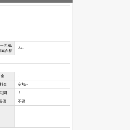
ー面積/
-/-/-
用庭面積
基金
-
料金
空無/-
期間
-/-
要否
不要
-
-