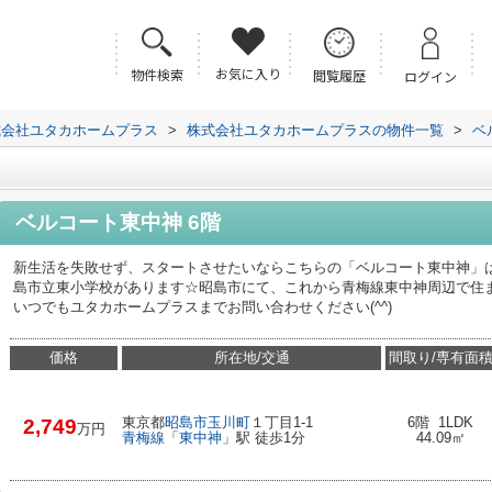
お気に入り
物件検索
閲覧履歴
ログイン
式会社ユタカホームプラス
>
株式会社ユタカホームプラスの物件一覧
>
ベ
ベルコート東中神 6階
新生活を失敗せず、スタートさせたいならこちらの「ベルコート東中神」
島市立東小学校があります☆昭島市にて、これから青梅線東中神周辺で住まいをお
いつでもユタカホームプラスまでお問い合わせください(^^)
価格
所在地/交通
間取り/専有面
東京都
昭島市
玉川町
１丁目1-1
6階 1LDK
2,749
万円
青梅線
「
東中神
」駅 徒歩1分
44.09㎡