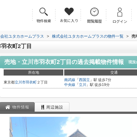
お気に入り
物件検索
閲覧履歴
ログイン
式会社ユタカホームプラス
>
株式会社ユタカホームプラスの物件一覧
>
売
羽衣町2丁目
売地・立川市羽衣町2丁目
の過去掲載物件情報
現況
所在地
交通
南武線
「
西国立
」駅 徒歩7分
東京都
立川市
羽衣町
２丁目
中央線
「
立川
」駅 徒歩19分
物件情報
周辺施設