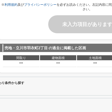
※
利用規約
及び
プライバシーポリシー
を必ずお読みください。左記内容に同
さい。
未入力項目がありま
売地・立川市羽衣町2丁目
の過去に掲載した区画
間取り
建物面積
土地面積
***
***
***
わり条件から探す