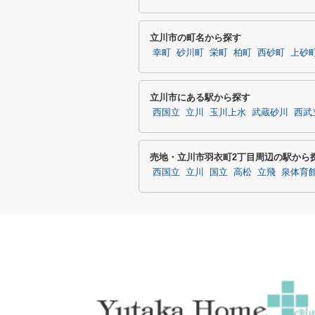
立川市の町名から探す
幸町
砂川町
栄町
柏町
西砂町
上砂
立川市にある駅から探す
西国立
立川
玉川上水
武蔵砂川
西武
売地・立川市羽衣町2丁目周辺の駅から
西国立
立川
国立
高松
立飛
泉体育