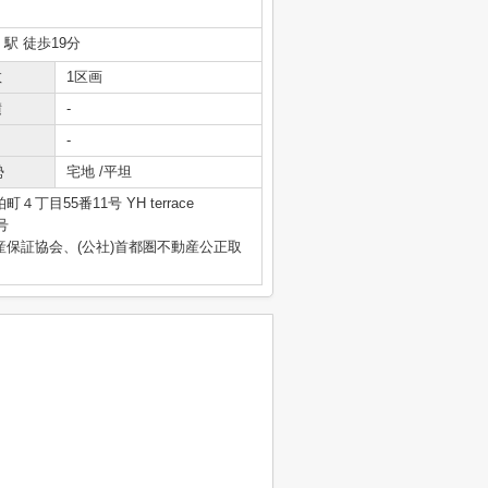
」駅 徒歩19分
数
1区画
積
-
-
勢
宅地 /平坦
丁目55番11号 YH terrace
号
産保証協会、(公社)首都圏不動産公正取