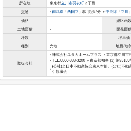
所在地
東京都
立川市
羽衣町
２丁目
南武線
「
西国立
」駅 徒歩7分
中央線
「
立川
交通
価格
-
総区画
土地面積
-
開発面
坪数
-
坪単価
種別
売地
地目/地
株式会社ユタカホームプラス
東京都立川市柏町４
TEL:0800-888-3200
東京都知事 (3) 第95183
取扱会社
(公社)全日本不動産協会東京本部、(公社)不動
引協議会