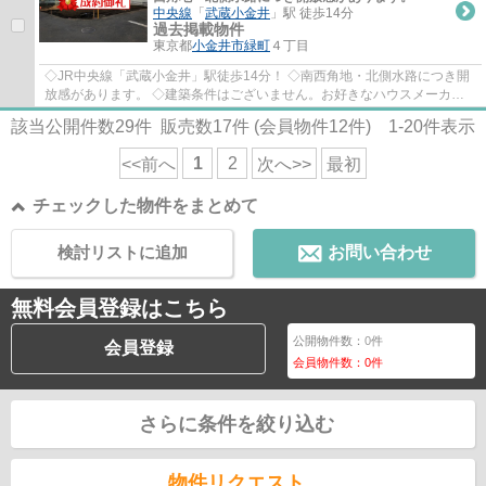
中央線
「
武蔵小金井
」駅 徒歩14分
過去掲載物件
東京都
小金井市
緑町
４丁目
◇JR中央線「武蔵小金井」駅徒歩14分！ ◇南西角地・北側水路につき開
放感があります。 ◇建築条件はございません。お好きなハウスメーカー
で建築できます。
該当公開件数
29
件 販売数
17
件 (会員物件
12
件)
1-20
件表示
1
2
<<前へ
次へ>>
最初
チェックした物件をまとめて
検討リストに追加
お問い合わせ
無料会員登録はこちら
公開物件数：
0
件
会員登録
会員物件数：
0
件
さらに条件を絞り込む
物件リクエスト