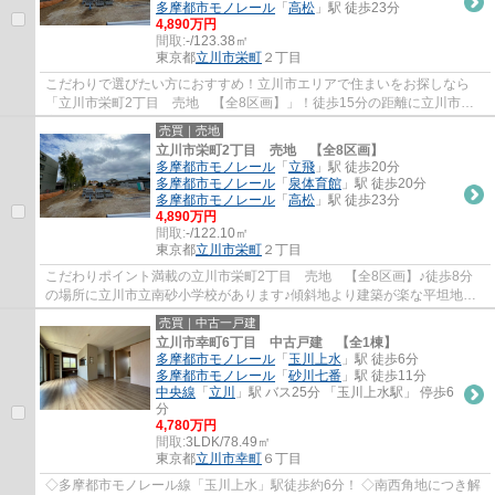
多摩都市モノレール
「
高松
」駅 徒歩23分
4,890万円
間取:
-/123.38㎡
東京都
立川市
栄町
２丁目
こだわりで選びたい方におすすめ！立川市エリアで住まいをお探しなら
「立川市栄町2丁目 売地 【全8区画】」！徒歩15分の距離に立川市立
立川第二中学校があるのも魅力！土地購入をお...
売買｜売地
立川市栄町2丁目 売地 【全8区画】
多摩都市モノレール
「
立飛
」駅 徒歩20分
多摩都市モノレール
「
泉体育館
」駅 徒歩20分
多摩都市モノレール
「
高松
」駅 徒歩23分
4,890万円
間取:
-/122.10㎡
東京都
立川市
栄町
２丁目
こだわりポイント満載の立川市栄町2丁目 売地 【全8区画】♪徒歩8分
の場所に立川市立南砂小学校があります♪傾斜地より建築が楽な平坦地で
す♪地域の住環境に詳しいユタカホームプラス...
売買｜中古一戸建
立川市幸町6丁目 中古戸建 【全1棟】
多摩都市モノレール
「
玉川上水
」駅 徒歩6分
多摩都市モノレール
「
砂川七番
」駅 徒歩11分
中央線
「
立川
」駅 バス25分 「玉川上水駅」 停歩6
分
4,780万円
間取:
3LDK/78.49㎡
東京都
立川市
幸町
６丁目
◇多摩都市モノレール線「玉川上水」駅徒歩約6分！ ◇南西角地につき解