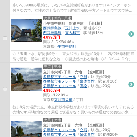
歩いて390mの場所に、いなげや立川栄町店があります♪TVインターホン
付きなので、女性の方も安心です♪建物面積80平方メートルですので快適
な生活ができます♪立川市にある南武線立川近く...
売買｜新築一戸建
小平市中島町 新築戸建 【全1棟】
西武拝島線
「
玉川上水
」駅 徒歩9分
西武拝島線
「
東大和市
」駅 徒歩13分
4,899万円
間取:
3LDK/84.46㎡
東京都
小平市
中島町
◇「玉川上水」駅徒歩9分・「東大和市」駅徒歩13分！ 2駅2路線利用可
能で通勤・通学に便利な立地！ ◇開放感のある角地♪ ◇3LDK⇔4LDKに間
取り変更可！ ◇並列駐車2台分あり（車種による...
売買｜売地
立川市栄町2丁目 売地 【全8区画】
多摩都市モノレール
「
立飛
」駅 徒歩20分
多摩都市モノレール
「
泉体育館
」駅 徒歩20分
多摩都市モノレール
「
高松
」駅 徒歩23分
4,890万円
間取:
-/122.09㎡
東京都
立川市
栄町
２丁目
徒歩8分の場所に立川市立南砂小学校があります♪環境の良いエリアにある
売地です♪平坦地なので周辺に坂道がなく買いものや通勤での負担が少な
い立地です♪こちらの住宅用地で念願のマイ...
売買｜売地
立川市栄町2丁目 売地 【全8区画】
多摩都市モノレール
「
立飛
」駅 徒歩20分
多摩都市モノレール
「
泉体育館
」駅 徒歩20分