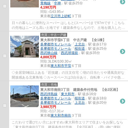
青梅線
「
中神
」駅 徒歩25分
4,190万円
間取:
-/143.95㎡
東京都
立川市
上砂町
３丁目
日々の暮らしに便利なスーパー はしもと(スーパー)まで97mです！こちら
の売地はニーズも高い土地です！建築条件なしなので、土地を購入した後
はお好みのタイミングで住まいが建てられ...
売買｜中古一戸建
東大和市芋窪6丁目 中古戸建 【全1棟】
多摩都市モノレール
「
上北台
」駅 徒歩17分
多摩都市モノレール
「
桜街道
」駅 徒歩25分
西武狭山線
「
西武球場前
」駅 徒歩35分
4,000万円
間取:
3LDK/100.30㎡
東京都
東大和市
芋窪
６丁目
◇全居室6帖以上ある「匠技建」の注文住宅 ◇朝の日当たりや通風良好な
開放感ある北東角地 ◇カースペースは3台分あり、自転車・バイクや急な
来客にも対応できます ◇大型ウォークインクロ...
売買｜売地
東大和市南街3丁目 建築条件付売地 【全2区画】
西武拝島線
「
東大和市
」駅 徒歩16分
多摩都市モノレール
「
桜街道
」駅 徒歩18分
多摩都市モノレール
「
上北台
」駅 徒歩20分
3,980万円
間取:
-/117.31㎡
東京都
東大和市
南街
３丁目
こだわりで選びたい方におすすめ♪東大和市エリアで住まいをお探しなら
「東大和市南街3丁目 建築条件付売地 【全2区画】」♪買い物に便利な