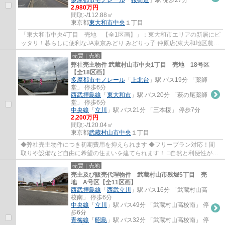
多摩都市モノレール
「
桜街道
」駅 徒歩27分
2,980万円
間取:
-/112.88㎡
東京都
東大和市
中央
１丁目
「東大和市中央4丁目 売地 【全1区画】」：東大和市エリアの新居にピ
ッタリ！暮らしに便利なJA東京みどり みどりっ子 仲原店(東大和地区農産
物直売所)(スーパー)がこちらから294mの...
売買｜売地
弊社売主物件 武蔵村山市中央1丁目 売地 18号区
【全18区画】
多摩都市モノレール
「
上北台
」駅 バス19分 「薬師
堂」 停歩6分
西武拝島線
「
東大和市
」駅 バス20分 「萩の尾薬師
堂」 停歩6分
中央線
「
立川
」駅 バス21分 「三本榎」 停歩7分
2,200万円
間取:
-/120.04㎡
東京都
武蔵村山市
中央
１丁目
◆弊社売主物件につき初期費用を抑えられます ◆フリープラン対応！間
取りや設備など自由に希望の住まいを建てられます！ □自然と利便性が調
和した街並みです♪ □コミュニティを育む5Mの...
売買｜売地
売主及び販売代理物件 武蔵村山市残堀5丁目 売
地 A号区【全11区画】
西武拝島線
「
西武立川
」駅 バス16分 「武蔵村山高
校南」 停歩6分
中央線
「
立川
」駅 バス49分 「武蔵村山高校南」 停
歩6分
青梅線
「
昭島
」駅 バス32分 「武蔵村山高校南」 停