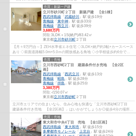
ショッピングセンター「ザ・マーケットプレ...
売買｜新築一戸建
立川市砂川町２丁目 新築戸建 【全1棟】
西武拝島線
「
武蔵砂川
」駅 徒歩19分
青梅線
「
東中神
」駅 徒歩33分
青梅線
「
西立川
」駅 徒歩39分
3,680万円
間取:
3LDK＋1S(納戸)/83.42㎡
東京都
立川市
砂川町
２丁目
【月々9万円台～】ZEH水準省エネ住宅 ◇3LDK+納戸約3帖+カースペース
あり ◇前面道路幅5.0m×5.0ｍの開放感ある角地 ◇小学校徒歩約6分でお
子様の通学も安心 ◇約16.5帖のゆとりあるリビン...
売買｜売地
立川市西砂町2丁目 建築条件付き売地 【全2区
画】
西武拝島線
「
西武立川
」駅 徒歩13分
青梅線
「
昭島
」駅 徒歩28分
青梅線
「
拝島
」駅 徒歩25分
3,380万円
間取:
-/150.07㎡
東京都
立川市
西砂町
２丁目
立川市エリアでの住まいなら、住み心地も快適な「立川市西砂町2丁目
建築条件付き売地 【全2区画】」はいかがでしょうか◎徒歩4分の場所に
立川市立西砂小学校があります◎お薦めの西武...
売買｜売地
東大和市中央4丁目 売地 【全1区画】
西武拝島線
「
東大和市
」駅 徒歩15分
多摩都市モノレール
「
上北台
」駅 徒歩24分