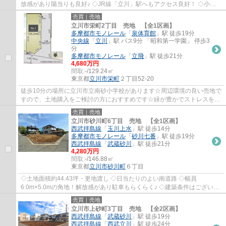
放感があり陽当りも良好♪ ◇JR線「立川」駅へもアクセス良好！ ◇小学
校徒歩約4分、保育園徒歩約5分！ ◇約15.48帖の...
売買｜売地
立川市栄町2丁目 売地 【全1区画】
多摩都市モノレール
「
泉体育館
」駅 徒歩19分
中央線
「
立川
」駅 バス9分 「昭和第一学園」 停歩3
分
多摩都市モノレール
「
立飛
」駅 徒歩21分
4,680万円
間取:
-/129.24㎡
東京都
立川市
栄町
２丁目52-20
徒歩10分の場所に立川市立南砂小学校があります☆周辺環境の良い売地で
すので、土地購入をご検討の方におすすめです☆緑が豊かでストレスを感
じにくい第一種低層住居専用地域はいかがで...
売買｜売地
立川市砂川町6丁目 売地 【全1区画】
西武拝島線
「
玉川上水
」駅 徒歩14分
多摩都市モノレール
「
砂川七番
」駅 徒歩19分
西武拝島線
「
武蔵砂川
」駅 徒歩21分
4,280万円
間取:
-/146.88㎡
東京都
立川市
砂川町
６丁目
◇土地面積約44.43坪・更地渡し ◇日当たりのよい南道路 ◇幅員
6.0m×5.0mの角地！解放感があり駐車もらくらく♪ ◇建築条件はございま
せん。お好きなハウスメーカーや工務店で建築可能です...
売買｜売地
立川市上砂町3丁目 売地 【全2区画】
西武拝島線
「
武蔵砂川
」駅 徒歩19分
西武拝島線
「
西武立川
」駅 徒歩24分