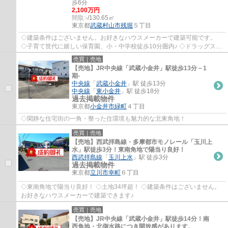
歩6分
2,100万円
間取:
-/130.65㎡
東京都
武蔵村山市
残堀
５丁目
◇建築条件はございません。お好きなハウスメーカーで建築可能です。
◇子育て世代に嬉しい保育園、小・中学校徒歩10分圏内♪ ◇ドラッグスト
ア徒歩約1分、スーパー徒歩約9分で買い物が便...
売買｜売地
【売地】JR中央線「武蔵小金井」駅徒歩13分－1
期-
中央線
「
武蔵小金井
」駅 徒歩13分
中央線
「
東小金井
」駅 徒歩18分
過去掲載物件
東京都
小金井市
緑町
４丁目
◇閑静な住宅街の一角・整った住環境も魅力的な北東角地！
売買｜売地
【売地】西武拝島線・多摩都市モノレール「玉川上
水」駅徒歩3分！東南角地で陽当り良好！
西武拝島線
「
玉川上水
」駅 徒歩3分
過去掲載物件
東京都
立川市
幸町
６丁目
◇東南角地で陽当り良好！ ◇土地34坪超！ ◇建築条件はございません。
お好きなハウスメーカーで建築できます♪
売買｜売地
【売地】JR中央線「武蔵小金井」駅徒歩14分！南
西角地・北側水路につき開放感があります。