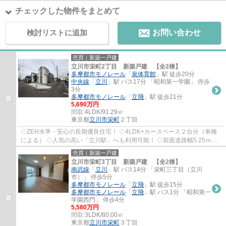
チェックした物件をまとめて
検討リストに追加
お問い合わせ
売買｜新築一戸建
立川市栄町2丁目 新築戸建 【全2棟】
多摩都市モノレール
「
泉体育館
」駅 徒歩20分
中央線
「
立川
」駅 バス17分 「昭和第一学園」 停歩
3分
多摩都市モノレール
「
立飛
」駅 徒歩21分
5,690万円
間取:
4LDK/91.29㎡
東京都
立川市
栄町
２丁目
◇ZEH水準・安心の長期優良住宅！ ◇4LDK+カースペース２台分（車種
による） ◇人気の高い「立川駅」へも利用可能！ ◇前面道路幅5.25ｍ
×4.0ｍ！開放感のある角地♪ ◇ロフトや床下収納など...
売買｜新築一戸建
立川市栄町3丁目 新築戸建 【全2棟】
南武線
「
立川
」駅 バス14分 「栄町三丁目（立川
市）」 停歩5分
多摩都市モノレール
「
立飛
」駅 徒歩15分
多摩都市モノレール
「
立飛
」駅 バス1分 「昭和第一
学園西門」 停歩4分
5,580万円
間取:
3LDK/80.00㎡
東京都
立川市
栄町
３丁目